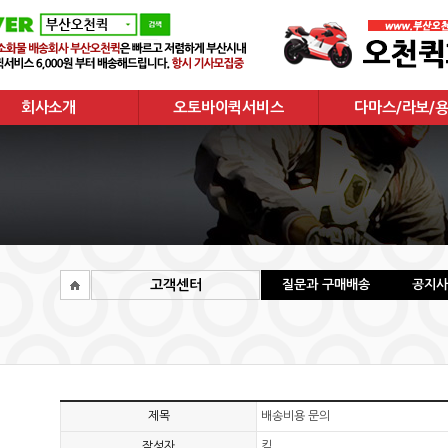
회사소개
오토바이퀵서비스
다마스/라보/
회사소개
오토바이퀵서비스
다마스/라보/용
주요거래현황
고객센터
질문과 구매배송
공지사
제목
배송비용 문의
작성자
킴