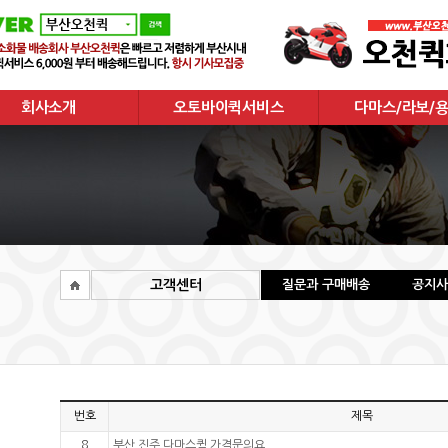
회사소개
오토바이퀵서비스
다마스/라보/
회사소개
오토바이퀵서비스
다마스/라보/용
주요거래현황
고객센터
질문과 구매배송
공지사
번호
제목
8
부산 진주 다마스퀵 가격문의요