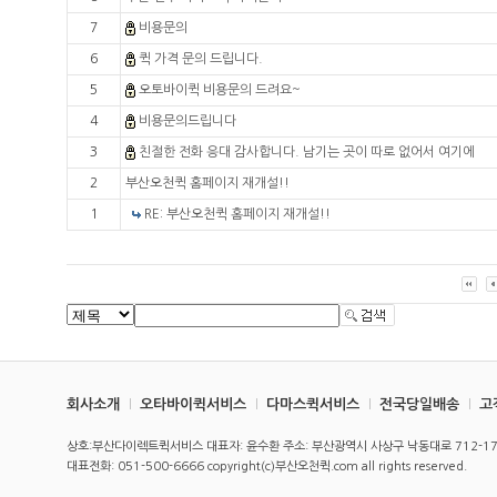
7
비용문의
6
퀵 가격 문의 드립니다.
5
오토바이퀵 비용문의 드려요~
4
비용문의드립니다
3
친절한 전화 응대 감사합니다. 남기는 곳이 따로 없어서 여기에
2
부산오천퀵 홈페이지 재개설!!
1
RE: 부산오천퀵 홈페이지 재개설!!
회사소개
오타바이퀵서비스
다마스퀵서비스
전국당일배송
고
상호:부산다이렉트퀵서비스 대표자: 윤수환 주소: 부산광역시 사상구 낙동대로 712-17 사
대표전화: 051-500-6666 copyright(c)부산오천퀵.com all rights reserved.